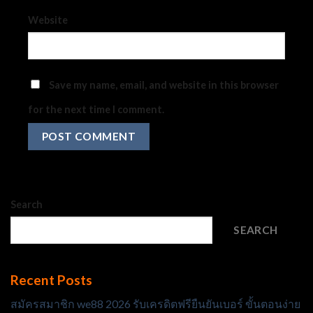
Website
Save my name, email, and website in this browser
for the next time I comment.
Search
SEARCH
Recent Posts
สมัครสมาชิก we88 2026 รับเครดิตฟรียืนยันเบอร์ ขั้นตอนง่าย