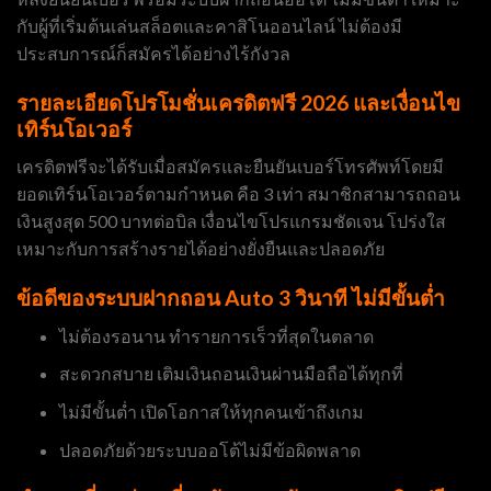
กับผู้ที่เริ่มต้นเล่นสล็อตและคาสิโนออนไลน์ ไม่ต้องมี
ประสบการณ์ก็สมัครได้อย่างไร้กังวล
รายละเอียดโปรโมชั่นเครดิตฟรี 2026 และเงื่อนไข
เทิร์นโอเวอร์
เครดิตฟรีจะได้รับเมื่อสมัครและยืนยันเบอร์โทรศัพท์โดยมี
ยอดเทิร์นโอเวอร์ตามกำหนด คือ 3 เท่า สมาชิกสามารถถอน
เงินสูงสุด 500 บาทต่อบิล เงื่อนไขโปรแกรมชัดเจน โปร่งใส
เหมาะกับการสร้างรายได้อย่างยั่งยืนและปลอดภัย
ข้อดีของระบบฝากถอน Auto 3 วินาที ไม่มีขั้นต่ำ
ไม่ต้องรอนาน ทำรายการเร็วที่สุดในตลาด
สะดวกสบาย เติมเงินถอนเงินผ่านมือถือได้ทุกที่
ไม่มีขั้นต่ำ เปิดโอกาสให้ทุกคนเข้าถึงเกม
ปลอดภัยด้วยระบบออโต้ไม่มีข้อผิดพลาด